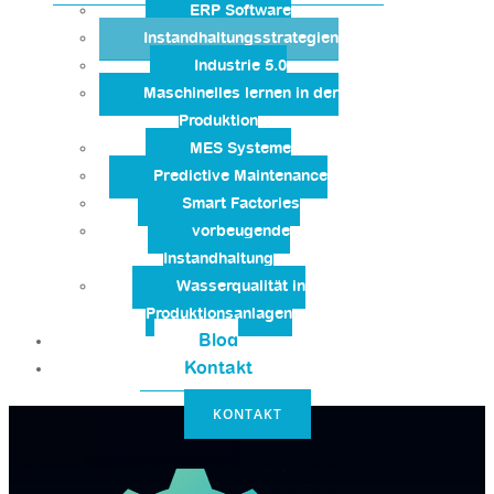
ERP Software
Instandhaltungsstrategien
Industrie 5.0
Maschinelles lernen in der
Produktion
MES Systeme
Predictive Maintenance
Smart Factories
vorbeugende
Instandhaltung
Wasserqualität in
Produktionsanlagen
Blog
Kontakt
KONTAKT